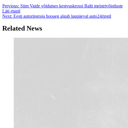
Post
Previous:
Siim Vaide võidutses kestvuskrossi Balti meistrivõistluste
Läti etapil
navigation
Next:
Eesti autoringraja hooaeg algab laupäeval auto24ringil
Related News