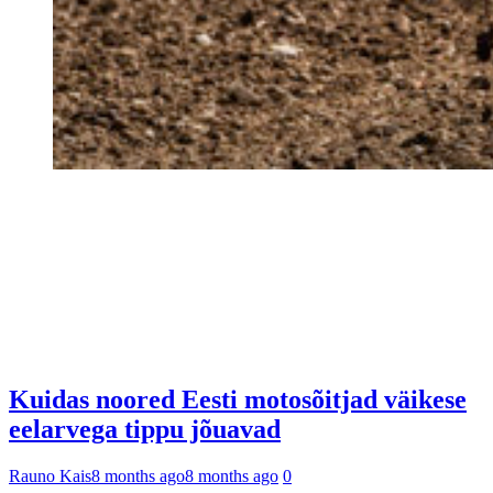
Kuidas noored Eesti motosõitjad väikese
eelarvega tippu jõuavad
Rauno Kais
8 months ago
8 months ago
0