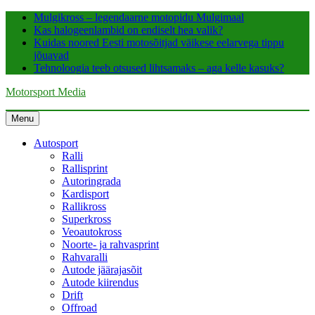
Skip
Mulgikross – legendaarne motopidu Mulgimaal
to
Kas halogeenlambid on endiselt hea valik?
content
Kuidas noored Eesti motosõitjad väikese eelarvega tippu
jõuavad
Tehnoloogia teeb otsused lihtsamaks – aga kelle kasuks?
Motorsport Media
Menu
Autosport
Ralli
Rallisprint
Autoringrada
Kardisport
Rallikross
Superkross
Veoautokross
Noorte- ja rahvasprint
Rahvaralli
Autode jäärajasõit
Autode kiirendus
Drift
Offroad