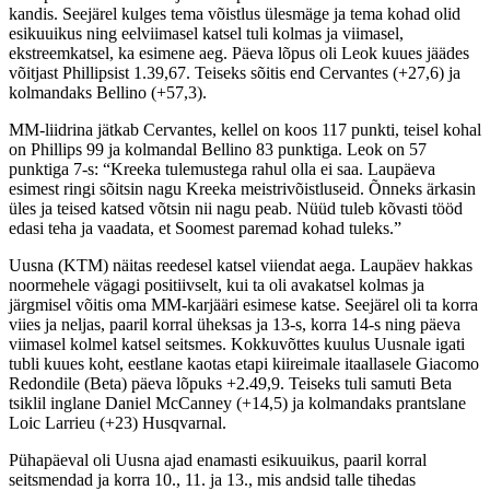
kandis. Seejärel kulges tema võistlus ülesmäge ja tema kohad olid
esikuuikus ning eelviimasel katsel tuli kolmas ja viimasel,
ekstreemkatsel, ka esimene aeg. Päeva lõpus oli Leok kuues jäädes
võitjast Phillipsist 1.39,67. Teiseks sõitis end Cervantes (+27,6) ja
kolmandaks Bellino (+57,3).
MM-liidrina jätkab Cervantes, kellel on koos 117 punkti, teisel kohal
on Phillips 99 ja kolmandal Bellino 83 punktiga. Leok on 57
punktiga 7-s: “Kreeka tulemustega rahul olla ei saa. Laupäeva
esimest ringi sõitsin nagu Kreeka meistrivõistluseid. Õnneks ärkasin
üles ja teised katsed võtsin nii nagu peab. Nüüd tuleb kõvasti tööd
edasi teha ja vaadata, et Soomest paremad kohad tuleks.”
Uusna (KTM) näitas reedesel katsel viiendat aega. Laupäev hakkas
noormehele vägagi positiivselt, kui ta oli avakatsel kolmas ja
järgmisel võitis oma MM-karjääri esimese katse. Seejärel oli ta korra
viies ja neljas, paaril korral üheksas ja 13-s, korra 14-s ning päeva
viimasel kolmel katsel seitsmes. Kokkuvõttes kuulus Uusnale igati
tubli kuues koht, eestlane kaotas etapi kiireimale itaallasele Giacomo
Redondile (Beta) päeva lõpuks +2.49,9. Teiseks tuli samuti Beta
tsiklil inglane Daniel McCanney (+14,5) ja kolmandaks prantslane
Loic Larrieu (+23) Husqvarnal.
Pühapäeval oli Uusna ajad enamasti esikuuikus, paaril korral
seitsmendad ja korra 10., 11. ja 13., mis andsid talle tihedas