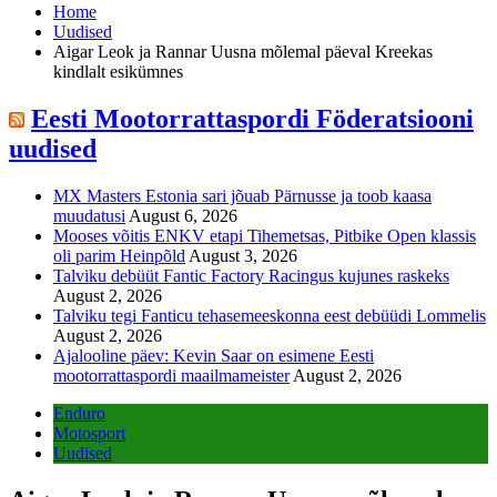
Home
Uudised
Aigar Leok ja Rannar Uusna mõlemal päeval Kreekas
kindlalt esikümnes
Eesti Mootorrattaspordi Föderatsiooni
uudised
MX Masters Estonia sari jõuab Pärnusse ja toob kaasa
muudatusi
August 6, 2026
Mooses võitis ENKV etapi Tihemetsas, Pitbike Open klassis
oli parim Heinpõld
August 3, 2026
Talviku debüüt Fantic Factory Racingus kujunes raskeks
August 2, 2026
Talviku tegi Fanticu tehasemeeskonna eest debüüdi Lommelis
August 2, 2026
Ajalooline päev: Kevin Saar on esimene Eesti
mootorrattaspordi maailmameister
August 2, 2026
Enduro
Motosport
Uudised