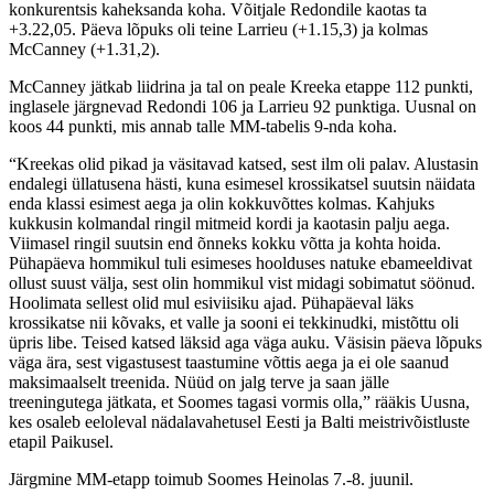
konkurentsis kaheksanda koha. Võitjale Redondile kaotas ta
+3.22,05. Päeva lõpuks oli teine Larrieu (+1.15,3) ja kolmas
McCanney (+1.31,2).
McCanney jätkab liidrina ja tal on peale Kreeka etappe 112 punkti,
inglasele järgnevad Redondi 106 ja Larrieu 92 punktiga. Uusnal on
koos 44 punkti, mis annab talle MM-tabelis 9-nda koha.
“Kreekas olid pikad ja väsitavad katsed, sest ilm oli palav. Alustasin
endalegi üllatusena hästi, kuna esimesel krossikatsel suutsin näidata
enda klassi esimest aega ja olin kokkuvõttes kolmas. Kahjuks
kukkusin kolmandal ringil mitmeid kordi ja kaotasin palju aega.
Viimasel ringil suutsin end õnneks kokku võtta ja kohta hoida.
Pühapäeva hommikul tuli esimeses hoolduses natuke ebameeldivat
ollust suust välja, sest olin hommikul vist midagi sobimatut söönud.
Hoolimata sellest olid mul esiviisiku ajad. Pühapäeval läks
krossikatse nii kõvaks, et valle ja sooni ei tekkinudki, mistõttu oli
üpris libe. Teised katsed läksid aga väga auku. Väsisin päeva lõpuks
väga ära, sest vigastusest taastumine võttis aega ja ei ole saanud
maksimaalselt treenida. Nüüd on jalg terve ja saan jälle
treeningutega jätkata, et Soomes tagasi vormis olla,” rääkis Uusna,
kes osaleb eeloleval nädalavahetusel Eesti ja Balti meistrivõistluste
etapil Paikusel.
Järgmine MM-etapp toimub Soomes Heinolas 7.-8. juunil.