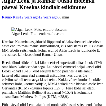
Aigar Leok ja Rannar Uusna mõlemal
päeval Kreekas kindlalt esikümnes
Rauno Kais
12 years ago
12 years ago
0
6 mins
Aigar Leok. Foto: enduro-abc.com
Kreekas Kalambakas jätkusid lõppenud nädalavahetusel käesoleva
aasta enduro maailmameistrivõistlused, kus olid stardis ka E3 klassis
MM-tabelis seitsmendal kohal asunud Aigar Leok ja juunioride EJ
arvestuses kaheksas olnud Rannar Uusna.
Reede õhtul sõidetud 1,4 kilomeetrisel supertestil näitas Leok (TM)
oma klassi kaheksandat aega. Laupäeval esimesel neljal katsel olid
Leoki kohad 10-13, kuid seejärel tempo paranes ja ülejäänud
katsetel olid tema ajad enamasti esikuuikus, kusjuures üle-
eelviimasel oli tema aega klassi teine. Kokkuvõttes kuulus Leokile
seitsmes koht, kaotust võitjale, MM-i hetkeliidrile hispaanlasele Ivan
Cervantes (KTM) kogunes lõpuks 1.27,5. Teise koha sai etapil
prantslane Matthias Bellino Husqvarnal (+15,4) ja kolmanda
austraallane Matthew Phillips (KTM, +28,9).
Pühapäeval olid Leoki ajad kuni poole võistluseni seitsmenda koha