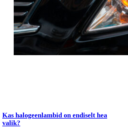
Kas halogeenlambid on endiselt hea
valik?