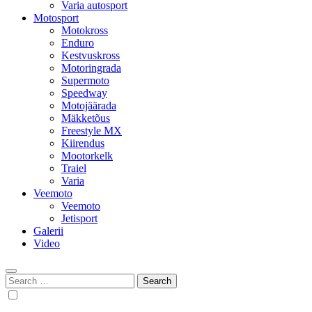
Varia autosport
Motosport
Motokross
Enduro
Kestvuskross
Motoringrada
Supermoto
Speedway
Motojäärada
Mäkketõus
Freestyle MX
Kiirendus
Mootorkelk
Traiel
Varia
Veemoto
Veemoto
Jetisport
Galerii
Video
Search
for: