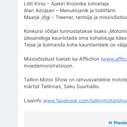
Liilit Kirss – Ajakiri Kroonika toimetaja
Alan Adojaan – Menukirjanik ja tsiklifänn
Maarja Jõgi – Treener, tantsija ja missivõistl
Konkursi võitjat tunnustatakse lisaks „Motomi
ülesandega kaunistada oma kohaloluga käesol
Teise ja kolmanda koha kaunitaridele on väl
Missivõistlust toetab ka Affliction (
www.afflic
moedemonstratsioon.
Tallinn Motor Show on rahvusvaheline motote
märtsil Tallinnas, Saku Suurhallis.
Lisainfo
www.facebook.com/tallinnmotorsho
Previo
Post