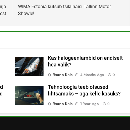
rja
WIMA Estonia kutsub tsiklinaisi Tallinn Motor
est
Showle!
Kas halogeenlambid on endiselt
hea valik?
Rauno Kais
4 Months Ago
0
ad
Tehnoloogia teeb otsused
ad
lihtsamaks – aga kelle kasuks?
Rauno Kais
1 Year Ago
0