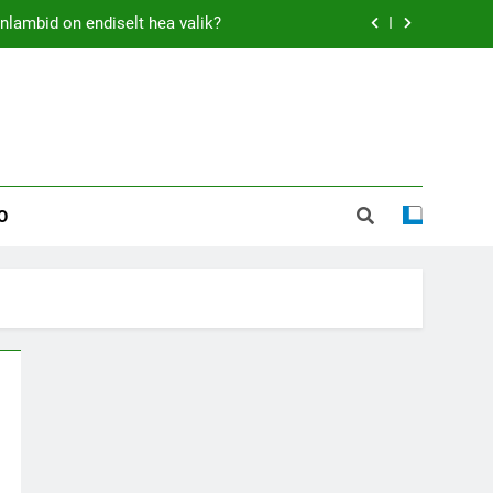
nlambid on endiselt hea valik?
äikese eelarvega tippu jõuavad
ihtsamaks – aga kelle kasuks?
gendaarne motopidu Mulgimaal
O
nlambid on endiselt hea valik?
äikese eelarvega tippu jõuavad
ihtsamaks – aga kelle kasuks?