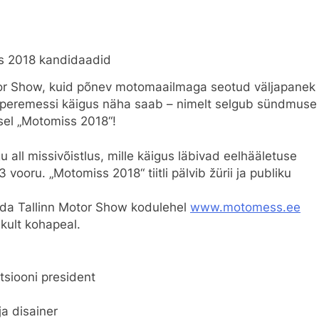
s 2018 kandidaadid
tor Show, kuid põnev motomaailmaga seotud väljapanek
guperemessi käigus näha saab – nimelt selgub sündmuse
usel „Motomiss 2018“!
u all missivõistlus, mille käigus läbivad eelhääletuse
vooru. „Motomiss 2018“ tiitli pälvib žürii ja publiku
ida Tallinn Motor Show kodulehel
www.motomess.ee
ikult kohapeal.
tsiooni president
a disainer