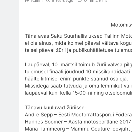
0
Admin
8 Years Ago
2 Mins
Motomis
Täna avas Saku Suurhallis uksed Tallinn Mo
ei ole ainus, mida kolmel päeval vältava ko
teisel päeval žürii ja publikuhääletuse tulem
Laupäeval, 10. märtsil toimub žürii valvsa pilg
tulemusel finaali jõudnud 10 missikandidaati 3 
häälte liitmisel enim punkte saanud osaleja.
Missidega saab tutvuda ja oma lemmikut val
laupäeval kuni kella 15:00-ni ning otseloomul
Tänavu kuuluvad žüriisse:
Andre Sepp – Eesti Mootorrattaspordi Födera
Hannes Soomer – Aasta motosportlane 2017
Maria Tammeorg – Mammu Couture loovjuht j