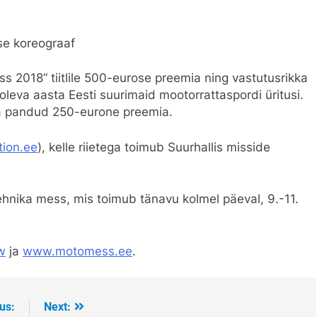
use koreograaf
ss 2018“ tiitlile 500-eurose preemia ning vastutusrikka
eva aasta Eesti suurimaid mootorrattaspordi üritusi.
ja pandud 250-eurone preemia.
tion.ee
), kelle riietega toimub Suurhallis misside
hnika mess, mis toimub tänavu kolmel päeval, 9.-11.
w
ja
www.motomess.ee
.
us:
Next: