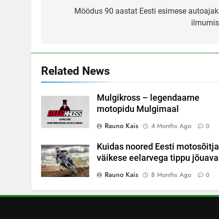
navigation
Möödus 90 aastat Eesti esimese autoajaki
ilmumis
Related News
Mulgikross – legendaarne
motopidu Mulgimaal
Rauno Kais
4 Months Ago
0
Kuidas noored Eesti motosõitj
väikese eelarvega tippu jõuav
Rauno Kais
8 Months Ago
0