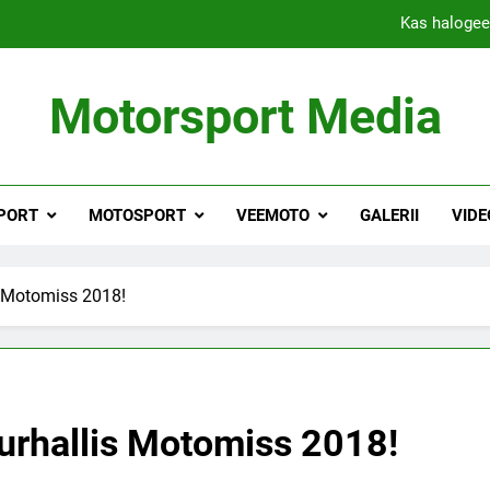
Kas halogee
Kuidas noored Eesti motosõitjad v
Motorsport Media
Tehnoloogia teeb otsused l
Mulgikross – le
PORT
MOTOSPORT
VEEMOTO
GALERII
VIDE
Kas halogee
Kuidas noored Eesti motosõitjad v
 Motomiss 2018!
Tehnoloogia teeb otsused l
rhallis Motomiss 2018!