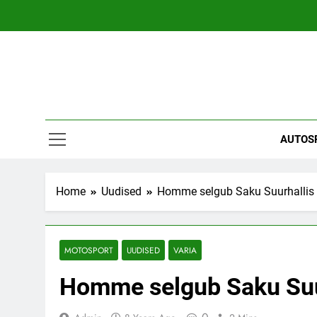
Skip
to
content
AUTOS
Home
Uudised
Homme selgub Saku Suurhallis
MOTOSPORT
UUDISED
VARIA
Homme selgub Saku Suu